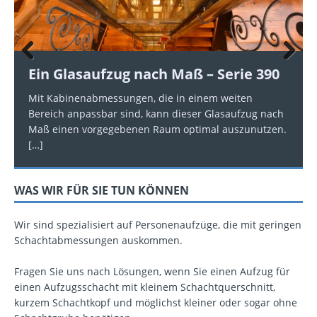
Prev
Nex
Ein Glasaufzug nach Maß – Serie 390
ious
t
Mit Kabinenabmessungen, die in einem weiten
Bereich anpassbar sind, kann dieser Glasaufzug nach
Maß einen vorgegebenen Raum optimal auszunutzen.
[…]
WAS WIR FÜR SIE TUN KÖNNEN
Wir sind spezialisiert auf Personenaufzüge, die mit geringen
Schachtabmessungen auskommen.
Fragen Sie uns nach Lösungen, wenn Sie einen Aufzug für
einen Aufzugsschacht mit kleinem Schachtquerschnitt,
kurzem Schachtkopf und möglichst kleiner oder sogar ohne