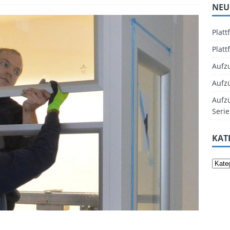
NEU
Plat
Plat
Aufz
Aufz
Aufzü
Serie
KAT