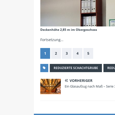
Deckenhöhe 2,85 m im Obergeschoss
Fortsetzung…
1
2
3
4
5
REDUZIERTE SCHACHTGRUBE
RED
VORHERIGER
Ein Glasaufzug nach Maß – Serie 